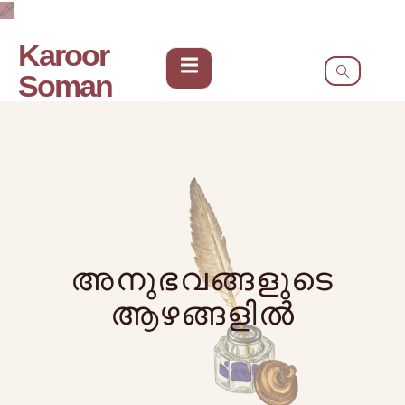
Karoor
Soman
അനുഭവങ്ങളുടെ
ആഴങ്ങളിൽ