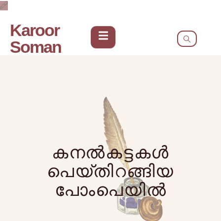
Karoor
Soman
കനൽകട്ടകൾ
പെയ്തിറങ്ങിയ
പോംപെയിൽ