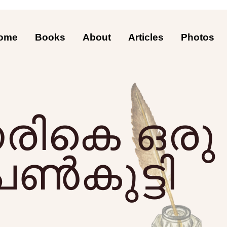
ome
Books
About
Articles
Photos
നരികെ ഒര
ൺകുട്ടി