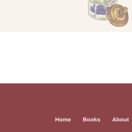
Home
Books
About