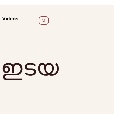
Videos
ു ഇടയ