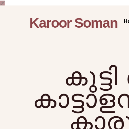
Karoor Soman
H
കുട്
കാട്ടാളന
കാരൂ