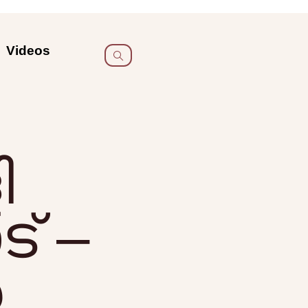
Videos
ി
ട് –
‍