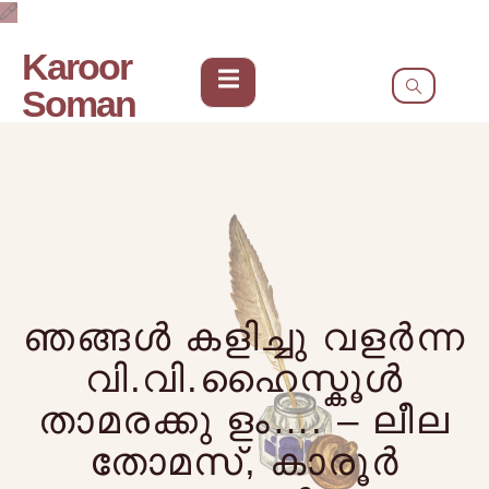
Karoor
Soman
ഞങ്ങൾ കളിച്ചു വളർന്ന
വി.വി.ഹൈസ്കൂൾ
താമരക്കു ളം…. – ലീല
തോമസ്, കാരൂർ