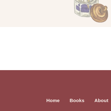
Home
Books
About