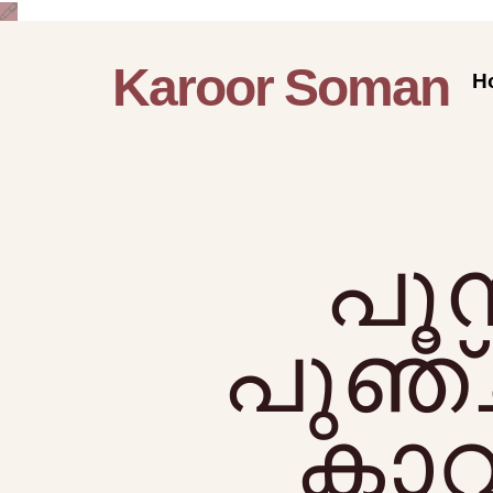
Karoor Soman
H
പൂമ
പുഞ്
കാ