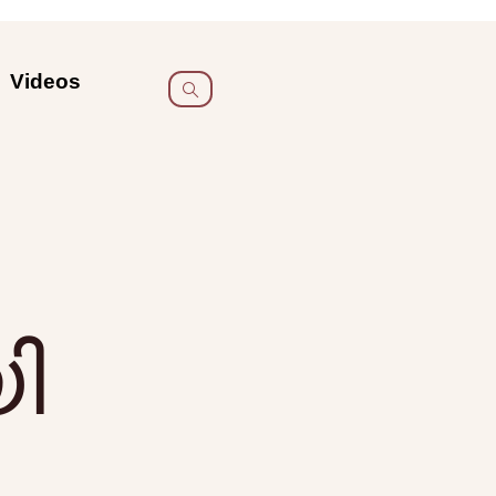
Videos
ി