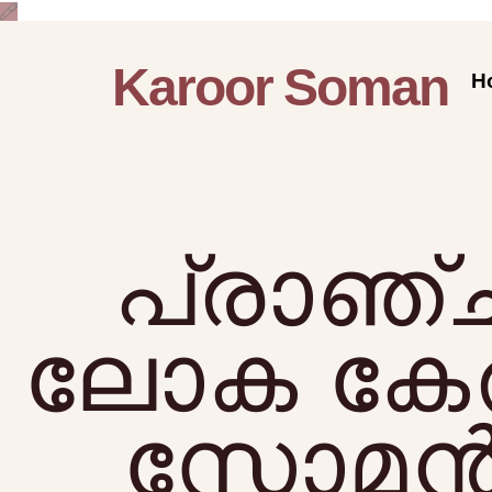
Karoor Soman
H
പ്രാഞ്ച
ലോക കേരള
സോമന്‍ 