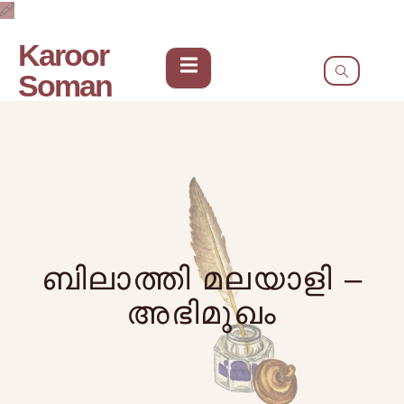
Karoor
Soman
ബിലാത്തി മലയാളി –
അഭിമുഖം