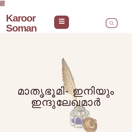
Karoor
Soman
മാതൃഭൂമി- ഇനിയും
ഇന്ദുലേഖമാർ