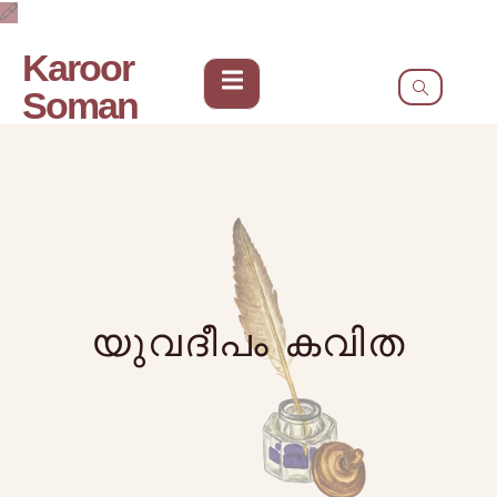
Karoor
Soman
യുവദീപം കവിത