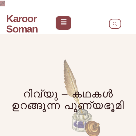
Karoor
Soman
റിവ്യൂ – കഥകൾ
ഉറങ്ങുന്ന പുണ്യഭൂമി