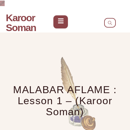
Karoor
Soman
MALABAR AFLAME :
Lesson 1 – (Karoor
Soman)