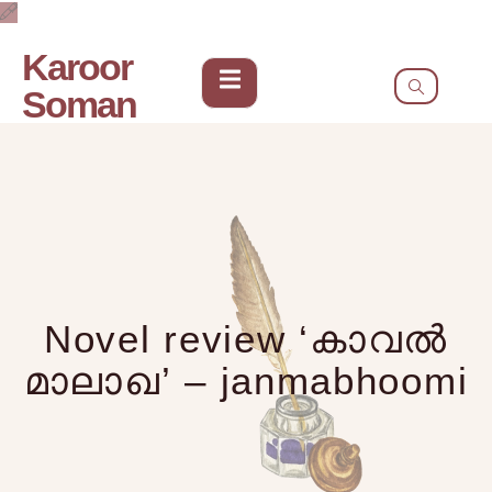
Karoor
Soman
Novel review ‘കാവൽ
മാലാഖ’ – janmabhoomi