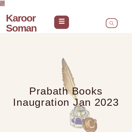
Karoor
Soman
Prabath Books
Inaugration Jan 2023