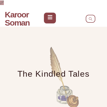
Karoor
Soman
The Kindled Tales